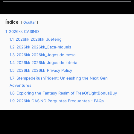
Índice
Ocultar
1
2026kk CASINO
1.1
2026kk 2026kk_Jueteng
1.2
2026kk 2026kk_Caça-níqueis
1.3
2026kk 2026kk_Jogos de mesa
1.4
2026kk 2026kk_Jogos de loteria
1.5
2026kk 2026kk_Privacy Policy
1.7
StempedeRushTrident: Unleashing the Next Gen
Adventures
1.8
Exploring the Fantasy Realm of TreeOfLightBonusBuy
1.9
2026kk CASINO Perguntas Frequentes - FAQs