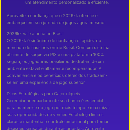
um atendimento personalizado e eficiente.
Aproveite a confiança que o 2026kk oferece e
embarque em sua jornada de jogos agora mesmo.
2026kk vale a pena no Brasil
O 2026kk é sinônimo de confiança e rapidez no
mercado de cassinos online Brasil. Com um sistema
eficiente de saque via PIX e uma plataforma 100%
segura, os jogadores brasileiros desfrutam de um
ambiente estável e altamente recompensador. A
conveniência e os benefícios oferecidos traduzem-
se em uma experiência de jogo superior.
Dicas Estratégicas para Caça-níqueis
Gerenciar adequadamente sua banca é essencial
para manter-se no jogo por mais tempo e maximizar
suas oportunidades de vencer. Estabeleça limites
claros e mantenha o controle emocional para tomar
decisões sensatas durante as apostas. Aproveite