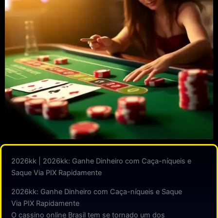
2026kk | 2026kk: Ganhe Dinheiro com Caça-níqueis e
Saque Via PIX Rapidamente
2026kk: Ganhe Dinheiro com Caça-níqueis e Saque
Via PIX Rapidamente
O cassino online Brasil tem se tornado um dos