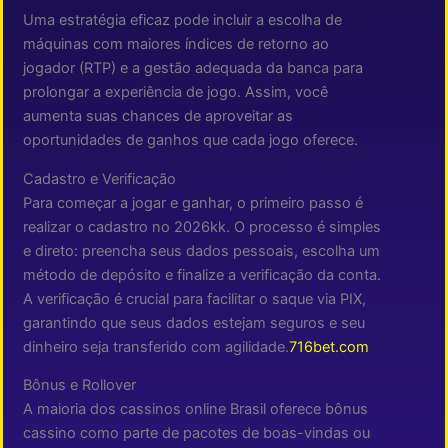
Uma estratégia eficaz pode incluir a escolha de
máquinas com maiores índices de retorno ao
jogador (RTP) e a gestão adequada da banca para
prolongar a experiência de jogo. Assim, você
aumenta suas chances de aproveitar as
oportunidades de ganhos que cada jogo oferece.
Cadastro e Verificação
Para começar a jogar e ganhar, o primeiro passo é
realizar o cadastro no 2026kk. O processo é simples
e direto: preencha seus dados pessoais, escolha um
método de depósito e finalize a verificação da conta.
A verificação é crucial para facilitar o saque via PIX,
garantindo que seus dados estejam seguros e seu
dinheiro seja transferido com agilidade.
716bet.com
Bônus e Rollover
A maioria dos cassinos online Brasil oferece bônus
cassino como parte de pacotes de boas-vindas ou